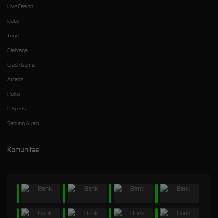
Live Casino
Race
Togel
Olahraga
Crash Game
Arcade
Poker
E-Sports
Sabung Ayam
Komunitas